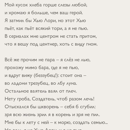
Мой кусок хлеба горше слезы любой,
и хромаю я больше, чем ваш герой.
Я затмил бы Хью Лори, но этот Хью
пьёт, как пьёт всякий тори, а я не пью.
В сериалах мне центром не стать притом,
что я вешу под центнер, хоть с виду гном.
Всё же прочим не пара – я слёз не лью,
прохожу мимо бара, где я не пью,
и вдруг вижу (беззубец!): стоит она –
во ладони трезубец, во лбу луна.
Остальное ваятель ваял от плеч.
Нету гроба, Создатель, чтоб разом лечь!
Отыскался бы шкворень – себя б сгубил:
зря всю жизнь зрил я в корень и зря не пил.
Мне бы к лету с ней – к морю, создать семью...
Но ведь я не Хью Лори, и я не пью.