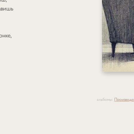
авишь
онке,
альбомы:
Произведе