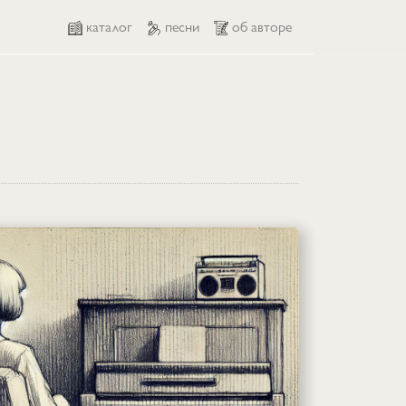
каталог
песни
об авторе