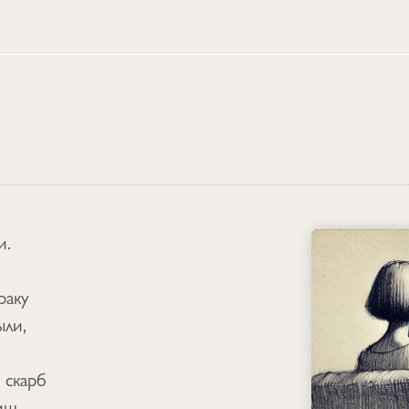
и.
раку
ыли,
 скарб
иш,