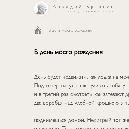
Аркадий Брязгин
официальный сайт
каталог
В день моего рождения
песни
В день моего рождения
об авторе
День будет недвижим, как лодка на мел
Под вечер ты, устав выгуливать собаку
и в третий раз смотреть, как затевают д
два воробья над хлебной крошкою в п
поднимешься домой. Нехитрый тот же
и пианино. Ты коснёшься пальцем клав