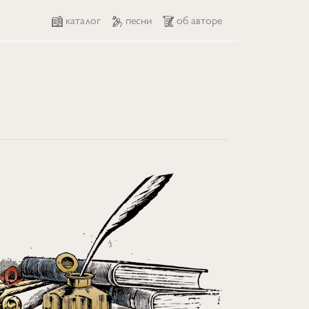
каталог
песни
об авторе