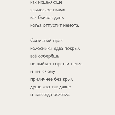
как исцеляюще
языческое пламя
как близок день
когда отпустит немота.
Слоистый прах
колосники едва покрыл
всё соберёшь
не выйдет горстки пепла
и ни к чему
приличнее без крыл
душе что так давно
и навсегда ослепла.