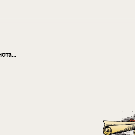
ота...