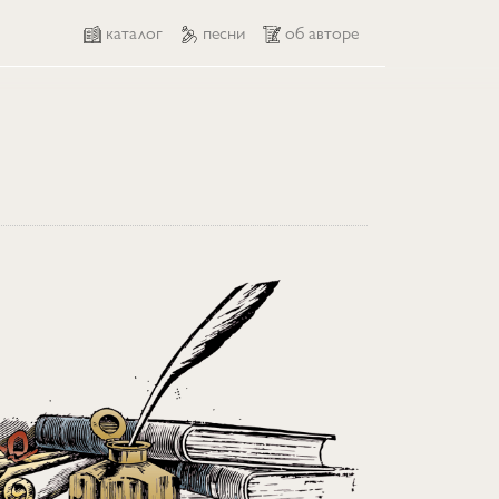
каталог
песни
об авторе