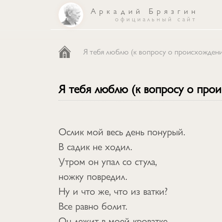
Аркадий Брязгин
официальный сайт
каталог
Я тебя люблю (к вопросу о происхожден
песни
Я тебя люблю (к вопросу о про
об авторе
Ослик мой весь день понурый.
В садик не ходил.
Утром он упал со стула,
ножку повредил.
Ну и что же, что из ватки?
Все равно болит.
Он лежит в моей кроватке,