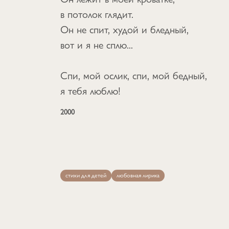
в потолок глядит.
Он не спит, худой и бледный,
вот и я не сплю...
Cпи, мой ослик, спи, мой бедный,
я тебя люблю!
2000
стихи для детей
любовная лирика