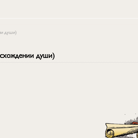
ии души)
исхождении души)