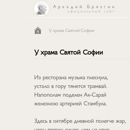
Аркадий Брязгин
официальный сайт
каталог
У храма Святой Софии
песни
У храма Святой Софии
об авторе
Из ресторана музыка плеснула,
устало в гору тянется трамвай.
Напополам поделен Ак-Сарай
железною артерией Стамбула.
Здесь в октябре дневной полегче жар,
неон вверху синее, чем на урке.