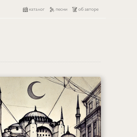
каталог
песни
об авторе