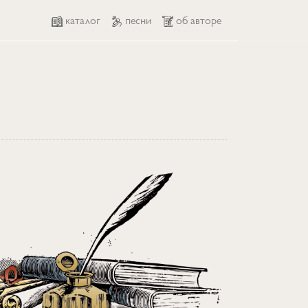
каталог
песни
об авторе