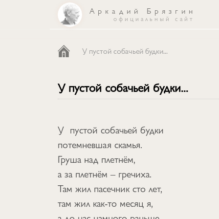
Аркадий Брязгин
официальный сайт
каталог
У пустой собачьей будки...
песни
У пустой собачьей будки...
об авторе
У пустой собачьей будки
потемневшая скамья.
Груша над плетнём,
а за плетнём – гречиха.
Там жил пасечник сто лет,
там жил как-то месяц я,
а до нас намного раньше