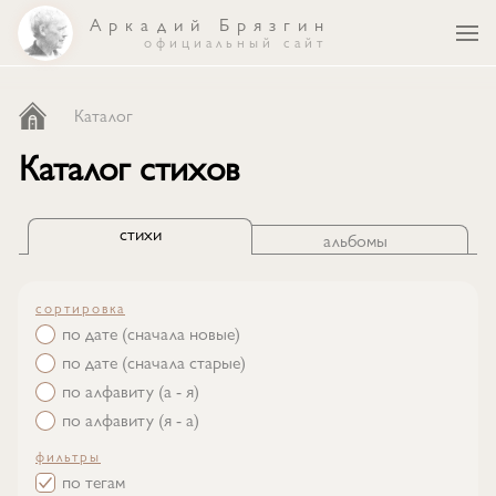
Аркадий Брязгин
официальный сайт
каталог
Каталог
Каталог стихов
песни
стихи
альбомы
об авторе
сортировка
по дате (сначала новые)
по дате (сначала старые)
по алфавиту (а - я)
по алфавиту (я - а)
фильтры
по тегам