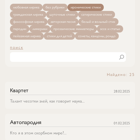
любовная лирика
без рубрики
иронические стихи
гражданская лирика
шуточные стихи
сатирические стихи
философская лирика
авторская песня
белый и вольный стих
пародии
лимерики
прозаические миниатюры
эссе и статьи
пейзажная лирика
стихи для детей
сонеты, канцоны, рондо
поиск
Найдено: 25
Квартет
28.02.2025
Талант чесотки злей, как говорит наука...
Автопародия
01.02.2025
Кто я в этом скорбном мире?...